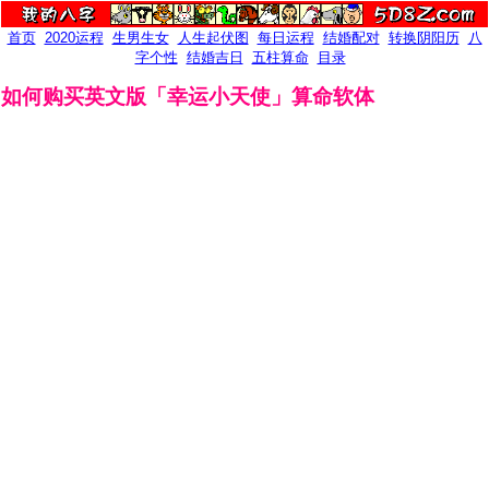
首页
2020运程
生男生女
人生起伏图
每日运程
结婚配对
转换阴阳历
八
字个性
结婚吉日
五柱算命
目录
如何购买英文版「幸运小天使」算命软体