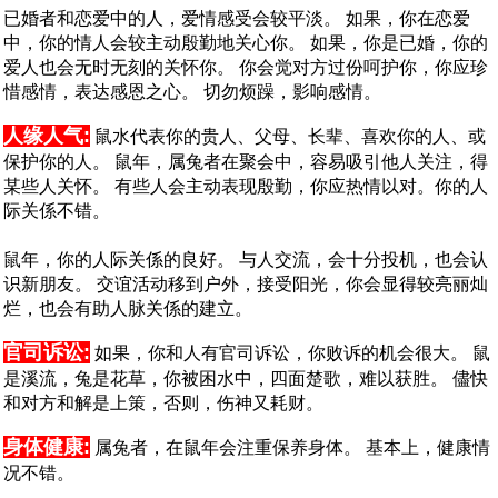
已婚者和恋爱中的人，爱情感受会较平淡。 如果，你在恋爱
中，你的情人会较主动殷勤地关心你。 如果，你是已婚，你的
爱人也会无时无刻的关怀你。 你会觉对方过份呵护你，你应珍
惜感情，表达感恩之心。 切勿烦躁，影响感情。
人缘人气:
鼠水代表你的贵人、父母、长辈、喜欢你的人、或
保护你的人。 鼠年，属兔者在聚会中，容易吸引他人关注，得
某些人关怀。 有些人会主动表现殷勤，你应热情以对。你的人
际关係不错。
鼠年，你的人际关係的良好。 与人交流，会十分投机，也会认
识新朋友。 交谊活动移到户外，接受阳光，你会显得较亮丽灿
烂，也会有助人脉关係的建立。
官司诉讼:
如果，你和人有官司诉讼，你败诉的机会很大。 鼠
是溪流，兔是花草，你被困水中，四面楚歌，难以获胜。 儘快
和对方和解是上策，否则，伤神又耗财。
身体健康:
属兔者，在鼠年会注重保养身体。 基本上，健康情
况不错。