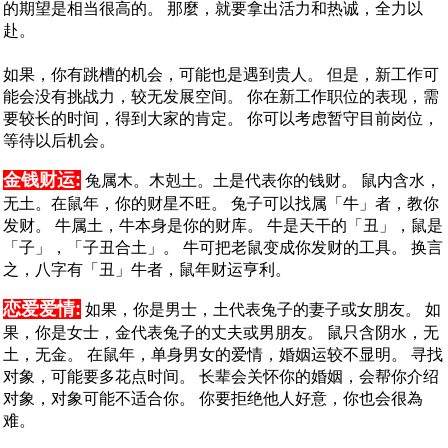
的期望是相当很高的。 那麼，就要拿出活力和热诚，全力以
赴。
如果，你有跳槽的机会，可能也是遇到贵人。 但是，新工作可
能会没有挑战力，较无发展空间。 你在新工作职位的表现，需
要较长的时间，得到大家的肯定。 你可以考虑暂守目前岗位，
等待以后机会。
金钱财运:
兔属木。木剋土。土是代表你的钱财。 鼠内含水，
无土。在鼠年，你的财星不旺。 兔子可以找属「牛」者，教你
发财。 牛属土，牛本身是你的财库。 牛是天干的「丑」，鼠是
「子」，「子丑合土」。 牛可把老鼠变成你发财的工具。 换言
之，八字有「丑」牛者，鼠年财运亨利。
恋爱爱情:
如果，你是男士，土代表兔子的妻子或女朋友。 如
果，你是女士，金代表兔子的丈夫或男朋友。 鼠只含阴水，无
土，无金。 在鼠年，单身男女的爱情，婚姻运较不显明。 寻找
对象，可能要多花点时间。 长辈会关怀你的婚姻，会帮你介绍
对象，对象可能不适合你。 你要拒绝他人好意，你也会很為
难。