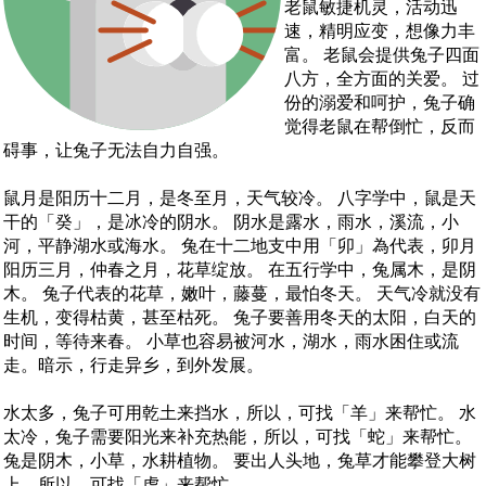
老鼠敏捷机灵，活动迅
速，精明应变，想像力丰
富。 老鼠会提供兔子四面
八方，全方面的关爱。 过
份的溺爱和呵护，兔子确
觉得老鼠在帮倒忙，反而
碍事，让兔子无法自力自强。
鼠月是阳历十二月，是冬至月，天气较冷。 八字学中，鼠是天
干的「癸」，是冰冷的阴水。 阴水是露水，雨水，溪流，小
河，平静湖水或海水。 兔在十二地支中用「卯」為代表，卯月
阳历三月，仲春之月，花草绽放。 在五行学中，兔属木，是阴
木。 兔子代表的花草，嫩叶，藤蔓，最怕冬天。 天气冷就没有
生机，变得枯黄，甚至枯死。 兔子要善用冬天的太阳，白天的
时间，等待来春。 小草也容易被河水，湖水，雨水困住或流
走。暗示，行走异乡，到外发展。
水太多，兔子可用乾土来挡水，所以，可找「羊」来帮忙。 水
太冷，兔子需要阳光来补充热能，所以，可找「蛇」来帮忙。
兔是阴木，小草，水耕植物。 要出人头地，兔草才能攀登大树
上，所以，可找「虎」来帮忙。