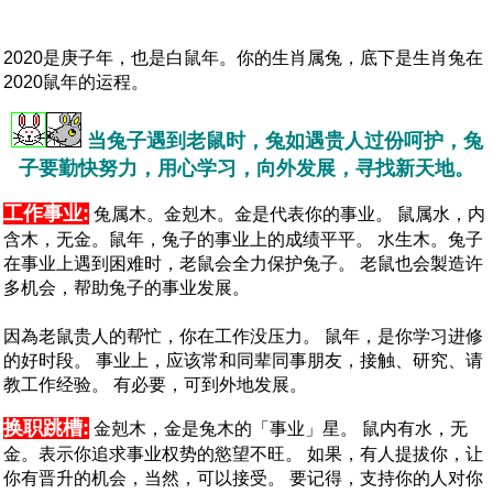
2020是庚子年，也是白鼠年。你的生肖属兔，底下是生肖兔在
2020鼠年的运程。
当兔子遇到老鼠时，兔如遇贵人过份呵护，兔
子要勤快努力，用心学习，向外发展，寻找新天地。
工作事业:
兔属木。金剋木。金是代表你的事业。 鼠属水，内
含木，无金。鼠年，兔子的事业上的成绩平平。 水生木。兔子
在事业上遇到困难时，老鼠会全力保护兔子。 老鼠也会製造许
多机会，帮助兔子的事业发展。
因為老鼠贵人的帮忙，你在工作没压力。 鼠年，是你学习进修
的好时段。 事业上，应该常和同辈同事朋友，接触、研究、请
教工作经验。 有必要，可到外地发展。
换职跳槽:
金剋木，金是兔木的「事业」星。 鼠内有水，无
金。表示你追求事业权势的慾望不旺。 如果，有人提拔你，让
你有晋升的机会，当然，可以接受。 要记得，支持你的人对你